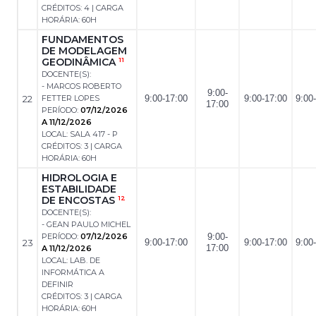
CRÉDITOS: 4 | CARGA
HORÁRIA: 60H
FUNDAMENTOS
DE MODELAGEM
GEODINÂMICA
11
DOCENTE(S):
- MARCOS ROBERTO
9:00-
22
FETTER LOPES
9:00-17:00
9:00-17:00
9:00
17:00
PERÍODO:
07/12/2026
A 11/12/2026
LOCAL: SALA 417 - P
CRÉDITOS: 3 | CARGA
HORÁRIA: 60H
HIDROLOGIA E
ESTABILIDADE
DE ENCOSTAS
12
DOCENTE(S):
- GEAN PAULO MICHEL
PERÍODO:
07/12/2026
9:00-
23
9:00-17:00
9:00-17:00
9:00
17:00
A 11/12/2026
LOCAL: LAB. DE
INFORMÁTICA A
DEFINIR
CRÉDITOS: 3 | CARGA
HORÁRIA: 60H