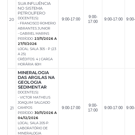
SUA INFLUÊNCIA
NO SISTEMA
PETROLÍFERO
9:00-
DOCENTE(S):
20
9:00-17:00
9:00-17:00
9:00
17:00
- FRANCISCO ROMERIO
ABRANTES JUNIOR
- GABRIEL MARINS
PERÍODO:
23/11/2026 A
27/11/2026
LOCAL: SALA 305 - P (23
A 25)
CRÉDITOS: 4 | CARGA
HORÁRIA: 60H
MINERALOGIA
DAS ARGILAS NA
GEOLOGIA
SEDIMENTAR
DOCENTE(S):
- VICTOR MATHEUS
JOAQUIM SALGADO
9:00-
21
CAMPOS
9:00-17:00
9:00-17:00
9:00
17:00
PERÍODO:
30/11/2026 A
04/12/2026
LOCAL: SALA 205-P.
LABORATÓRIO DE
MINERALOGIA