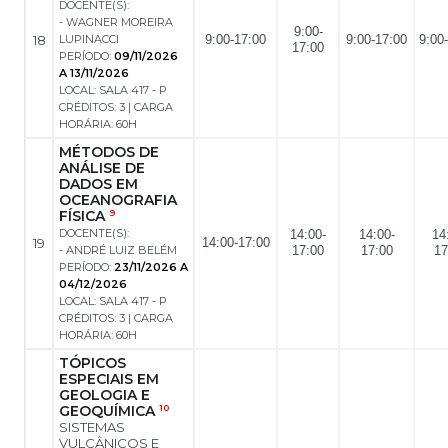
DOCENTE(S):
- WAGNER MOREIRA
9:00-
18
LUPINACCI
9:00-17:00
9:00-17:00
9:00
17:00
PERÍODO:
09/11/2026
A 13/11/2026
LOCAL: SALA 417 - P
CRÉDITOS: 3 | CARGA
HORÁRIA: 60H
MÉTODOS DE
ANÁLISE DE
DADOS EM
OCEANOGRAFIA
FÍSICA
9
DOCENTE(S):
14:00-
14:00-
14
19
14:00-17:00
- ANDRÉ LUIZ BELÉM
17:00
17:00
17
PERÍODO:
23/11/2026 A
04/12/2026
LOCAL: SALA 417 - P
CRÉDITOS: 3 | CARGA
HORÁRIA: 60H
TÓPICOS
ESPECIAIS EM
GEOLOGIA E
GEOQUÍMICA
10
SISTEMAS
VULCÂNICOS E