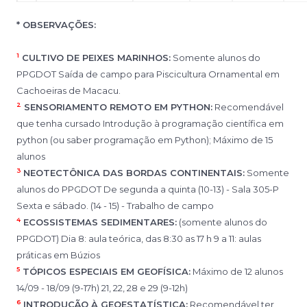
* OBSERVAÇÕES:
1
CULTIVO DE PEIXES MARINHOS:
Somente alunos do
PPGDOT Saída de campo para Piscicultura Ornamental em
Cachoeiras de Macacu.
2
SENSORIAMENTO REMOTO EM PYTHON:
Recomendável
que tenha cursado Introdução à programação científica em
python (ou saber programação em Python); Máximo de 15
alunos
3
NEOTECTÔNICA DAS BORDAS CONTINENTAIS:
Somente
alunos do PPGDOT De segunda a quinta (10-13) - Sala 305-P
Sexta e sábado. (14 - 15) - Trabalho de campo
4
ECOSSISTEMAS SEDIMENTARES:
(somente alunos do
PPGDOT) Dia 8: aula teórica, das 8:30 as 17 h 9 a 11: aulas
práticas em Búzios
5
TÓPICOS ESPECIAIS EM GEOFÍSICA:
Máximo de 12 alunos
14/09 - 18/09 (9-17h) 21, 22, 28 e 29 (9-12h)
6
INTRODUÇÃO À GEOESTATÍSTICA:
Recomendável ter