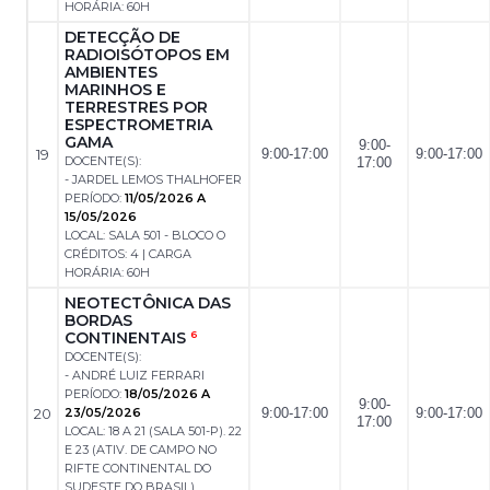
HORÁRIA: 60H
DETECÇÃO DE
RADIOISÓTOPOS EM
AMBIENTES
MARINHOS E
TERRESTRES POR
ESPECTROMETRIA
GAMA
9:00-
19
9:00-17:00
9:00-17:00
DOCENTE(S):
17:00
- JARDEL LEMOS THALHOFER
PERÍODO:
11/05/2026 A
15/05/2026
LOCAL: SALA 501 - BLOCO O
CRÉDITOS: 4 | CARGA
HORÁRIA: 60H
NEOTECTÔNICA DAS
BORDAS
CONTINENTAIS
6
DOCENTE(S):
- ANDRÉ LUIZ FERRARI
PERÍODO:
18/05/2026 A
9:00-
20
23/05/2026
9:00-17:00
9:00-17:00
17:00
LOCAL: 18 A 21 (SALA 501-P). 22
E 23 (ATIV. DE CAMPO NO
RIFTE CONTINENTAL DO
SUDESTE DO BRASIL)