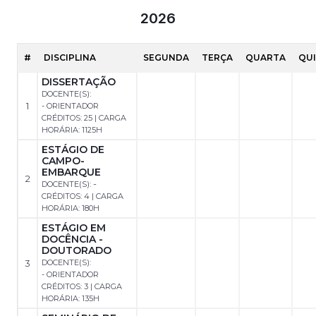
2026
#
DISCIPLINA
SEGUNDA
TERÇA
QUARTA
QU
DISSERTAÇÃO
DOCENTE(S):
1
- ORIENTADOR
CRÉDITOS: 25 | CARGA
HORÁRIA: 1125H
ESTÁGIO DE
CAMPO-
EMBARQUE
2
-
DOCENTE(S):
CRÉDITOS: 4 | CARGA
HORÁRIA: 180H
ESTÁGIO EM
DOCÊNCIA -
DOUTORADO
3
DOCENTE(S):
- ORIENTADOR
CRÉDITOS: 3 | CARGA
HORÁRIA: 135H