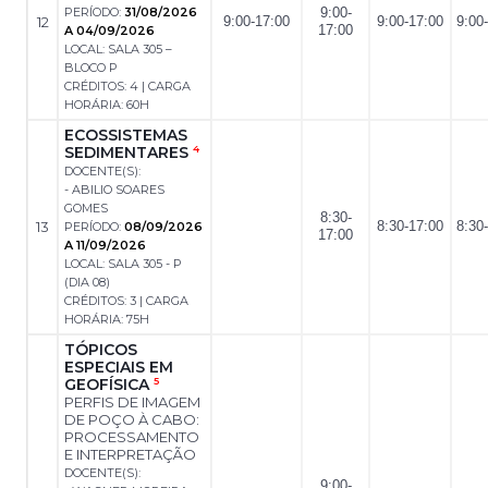
PERÍODO:
31/08/2026
9:00-
12
9:00-17:00
9:00-17:00
9:00
17:00
A 04/09/2026
LOCAL: SALA 305 –
BLOCO P
CRÉDITOS: 4 | CARGA
HORÁRIA: 60H
ECOSSISTEMAS
SEDIMENTARES
4
DOCENTE(S):
- ABILIO SOARES
GOMES
8:30-
13
8:30-17:00
8:30
PERÍODO:
08/09/2026
17:00
A 11/09/2026
LOCAL: SALA 305 - P
(DIA 08)
CRÉDITOS: 3 | CARGA
HORÁRIA: 75H
TÓPICOS
ESPECIAIS EM
GEOFÍSICA
5
PERFIS DE IMAGEM
DE POÇO À CABO:
PROCESSAMENTO
E INTERPRETAÇÃO
DOCENTE(S):
9:00-