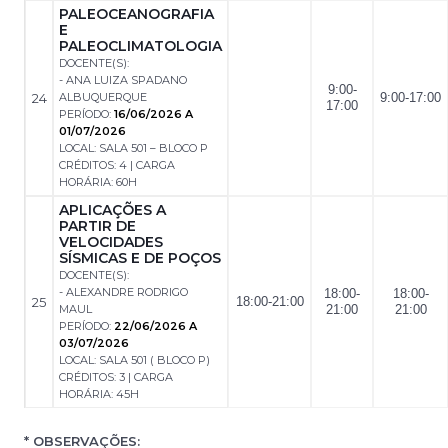
PALEOCEANOGRAFIA
E
PALEOCLIMATOLOGIA
DOCENTE(S):
- ANA LUIZA SPADANO
9:00-
24
ALBUQUERQUE
9:00-17:00
17:00
PERÍODO:
16/06/2026 A
01/07/2026
LOCAL: SALA 501 – BLOCO P
CRÉDITOS: 4 | CARGA
HORÁRIA: 60H
APLICAÇÕES A
PARTIR DE
VELOCIDADES
SÍSMICAS E DE POÇOS
DOCENTE(S):
- ALEXANDRE RODRIGO
18:00-
18:00-
25
18:00-21:00
MAUL
21:00
21:00
PERÍODO:
22/06/2026 A
03/07/2026
LOCAL: SALA 501 ( BLOCO P)
CRÉDITOS: 3 | CARGA
HORÁRIA: 45H
* OBSERVAÇÕES: