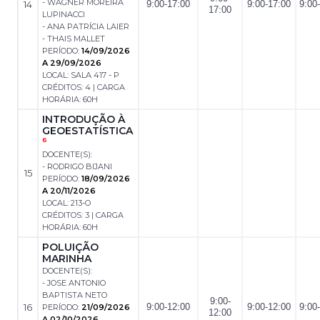
- WAGNER MOREIRA
14
9:00-17:00
9:00-17:00
9:00
17:00
LUPINACCI
- ANA PATRÍCIA LAIER
- THAIS MALLET
PERÍODO:
14/09/2026
A 29/09/2026
LOCAL: SALA 417 - P
CRÉDITOS: 4 | CARGA
HORÁRIA: 60H
INTRODUÇÃO À
GEOESTATÍSTICA
6
DOCENTE(S):
- RODRIGO BIJANI
15
PERÍODO:
18/09/2026
A 20/11/2026
LOCAL: 213-O
CRÉDITOS: 3 | CARGA
HORÁRIA: 60H
POLUIÇÃO
MARINHA
DOCENTE(S):
- JOSE ANTONIO
BAPTISTA NETO
9:00-
16
9:00-12:00
9:00-12:00
9:00
PERÍODO:
21/09/2026
12:00
A 02/10/2026