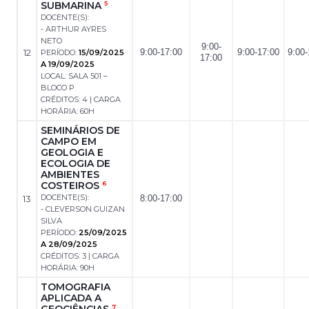
SUBMARINA
5
DOCENTE(S):
- ARTHUR AYRES
NETO
9:00-
12
9:00-17:00
9:00-17:00
9:00-
PERÍODO:
15/09/2025
17:00
A 19/09/2025
LOCAL: SALA 501 –
BLOCO P
CRÉDITOS: 4 | CARGA
HORÁRIA: 60H
SEMINÁRIOS DE
CAMPO EM
GEOLOGIA E
ECOLOGIA DE
AMBIENTES
COSTEIROS
6
DOCENTE(S):
13
8:00-17:00
- CLEVERSON GUIZAN
SILVA
PERÍODO:
25/09/2025
A 28/09/2025
CRÉDITOS: 3 | CARGA
HORÁRIA: 90H
TOMOGRAFIA
APLICADA A
GEOCIÊNCIAS
7