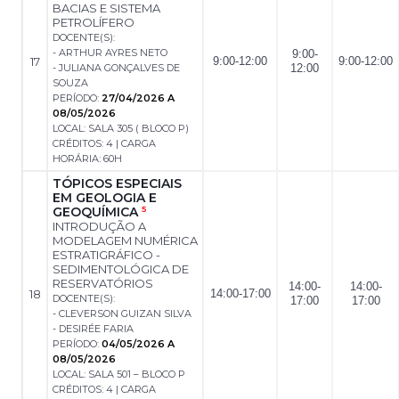
BACIAS E SISTEMA
PETROLÍFERO
DOCENTE(S):
- ARTHUR AYRES NETO
9:00-
17
9:00-12:00
9:00-12:00
- JULIANA GONÇALVES DE
12:00
SOUZA
PERÍODO:
27/04/2026 A
08/05/2026
LOCAL: SALA 305 ( BLOCO P)
CRÉDITOS: 4 | CARGA
HORÁRIA: 60H
TÓPICOS ESPECIAIS
EM GEOLOGIA E
GEOQUÍMICA
5
INTRODUÇÃO A
MODELAGEM NUMÉRICA
ESTRATIGRÁFICO -
SEDIMENTOLÓGICA DE
RESERVATÓRIOS
14:00-
14:00-
18
14:00-17:00
DOCENTE(S):
17:00
17:00
- CLEVERSON GUIZAN SILVA
- DESIRÉE FARIA
PERÍODO:
04/05/2026 A
08/05/2026
LOCAL: SALA 501 – BLOCO P
CRÉDITOS: 4 | CARGA