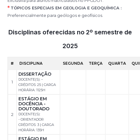
Exclusiva para alunos matriculados no PPGDOT.
8
TÓPICOS ESPECIAIS EM GEOLOGIA E GEOQUÍMICA :
Preferencialmente para geólogos e geofísicos.
Disciplinas oferecidas no 2º semestre de
2025
#
DISCIPLINA
SEGUNDA
TERÇA
QUARTA
QUI
DISSERTAÇÃO
-
DOCENTE(S):
1
CRÉDITOS: 25 | CARGA
HORÁRIA: 1125H
ESTÁGIO EM
DOCÊNCIA -
DOUTORADO
2
DOCENTE(S):
- ORIENTADOR
CRÉDITOS: 3 | CARGA
HORÁRIA: 135H
ESTÁGIO EM