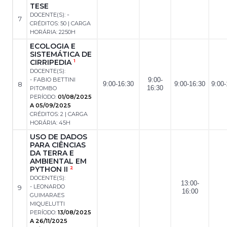
TESE
-
DOCENTE(S):
7
CRÉDITOS: 50 | CARGA
HORÁRIA: 2250H
ECOLOGIA E
SISTEMÁTICA DE
CIRRIPEDIA
1
DOCENTE(S):
- FABIO BETTINI
9:00-
8
9:00-16:30
9:00-16:30
9:00-
16:30
PITOMBO
PERÍODO:
01/08/2025
A 05/09/2025
CRÉDITOS: 2 | CARGA
HORÁRIA: 45H
USO DE DADOS
PARA CIÊNCIAS
DA TERRA E
AMBIENTAL EM
PYTHON II
2
DOCENTE(S):
13:00-
- LEONARDO
9
16:00
GUIMARAES
MIQUELUTTI
PERÍODO:
13/08/2025
A 26/11/2025