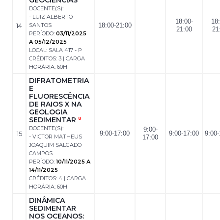
DOCENTE(S):
- LUIZ ALBERTO
18:00-
18:
14
SANTOS
18:00-21:00
21:00
21
PERÍODO:
03/11/2025
A 05/12/2025
LOCAL: SALA 417 - P
CRÉDITOS: 3 | CARGA
HORÁRIA: 60H
DIFRATOMETRIA
E
FLUORESCÊNCIA
DE RAIOS X NA
GEOLOGIA
SEDIMENTAR
8
DOCENTE(S):
9:00-
15
9:00-17:00
9:00-17:00
9:00-
- VICTOR MATHEUS
17:00
JOAQUIM SALGADO
CAMPOS
PERÍODO:
10/11/2025 A
14/11/2025
CRÉDITOS: 4 | CARGA
HORÁRIA: 60H
DINÂMICA
SEDIMENTAR
NOS OCEANOS: