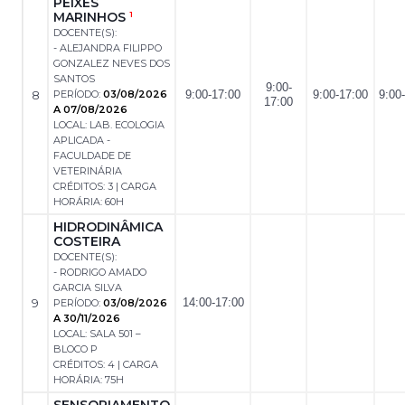
PEIXES
MARINHOS
1
DOCENTE(S):
- ALEJANDRA FILIPPO
GONZALEZ NEVES DOS
SANTOS
9:00-
8
PERÍODO:
03/08/2026
9:00-17:00
9:00-17:00
9:00
17:00
A 07/08/2026
LOCAL: LAB. ECOLOGIA
APLICADA -
FACULDADE DE
VETERINÁRIA
CRÉDITOS: 3 | CARGA
HORÁRIA: 60H
HIDRODINÂMICA
COSTEIRA
DOCENTE(S):
- RODRIGO AMADO
GARCIA SILVA
9
14:00-17:00
PERÍODO:
03/08/2026
A 30/11/2026
LOCAL: SALA 501 –
BLOCO P
CRÉDITOS: 4 | CARGA
HORÁRIA: 75H
SENSORIAMENTO