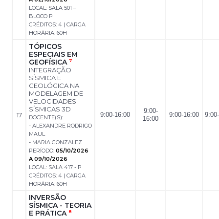
LOCAL: SALA 501 –
BLOCO P
CRÉDITOS: 4 | CARGA
HORÁRIA: 60H
TÓPICOS
ESPECIAIS EM
GEOFÍSICA
7
INTEGRAÇÃO
SÍSMICA E
GEOLÓGICA NA
MODELAGEM DE
VELOCIDADES
SÍSMICAS 3D
9:00-
17
9:00-16:00
9:00-16:00
9:00
DOCENTE(S):
16:00
- ALEXANDRE RODRIGO
MAUL
- MARIA GONZALEZ
PERÍODO:
05/10/2026
A 09/10/2026
LOCAL: SALA 417 - P
CRÉDITOS: 4 | CARGA
HORÁRIA: 60H
INVERSÃO
SÍSMICA - TEORIA
E PRÁTICA
8