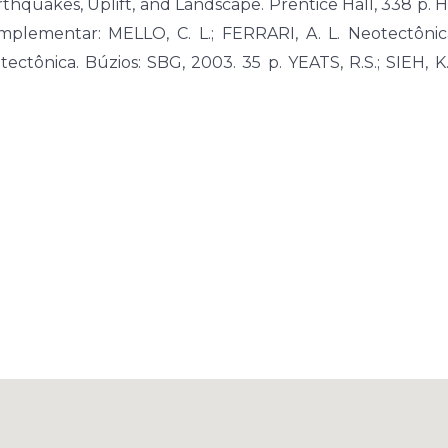
rthquakes, Uplift, and Landscape. Prentice Hall, 338 p. 
mplementar: MELLO, C. L.; FERRARI, A. L. Neotectônic
tectônica. Búzios: SBG, 2003. 35 p. YEATS, R.S.; SIEH, 