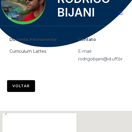
BIJANI
Docente Permanente
Contato
Curriculum Lattes
E-mail:
rodrigobijani@id.uff.br
VOLTAR