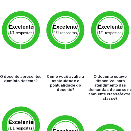
Excelente
Excelente
Excelente
1/1 respostas
1/1 respostas
1/1 respostas
O docente apresentou
Como você avalia a
O docente esteve
domínio do tema?
assiduidade e
disponível para
pontualidade do
atendimento das
docente?
demandas do curso n
ambiente classe/extra
classe?
Excelente
1/1 respostas
Excelente