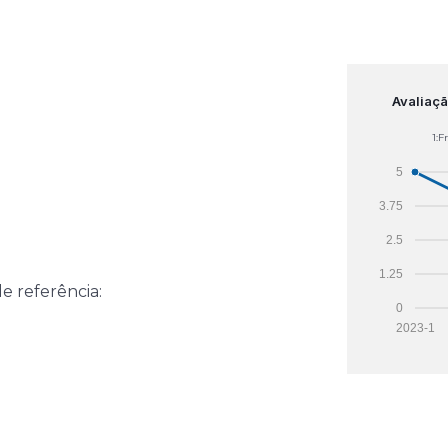
Avaliaçã
1:F
5
3.75
2.5
1.25
de referência:
0
2023-1