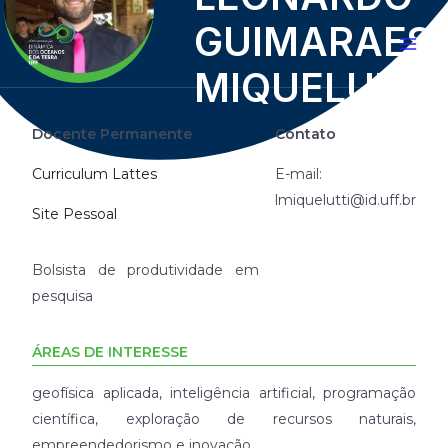
GUIMARAES
MIQUELUTTI
Docente Permanente
Contato
Curriculum Lattes
E-mail:
lmiquelutti@id.uff.br
Site Pessoal
Bolsista de produtividade em
pesquisa
ÁREAS DE INTERESSE
geofísica aplicada, inteligência artificial, programação
científica, exploração de recursos naturais,
empreendedorismo e inovação